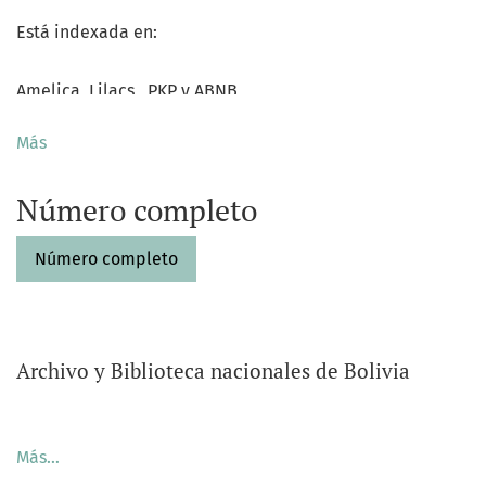
Está indexada en:
Amelica, Lilacs, PKP y ABNB
Más
Número completo
Número completo
Archivo y Biblioteca nacionales de Bolivia
Avisos
Más…