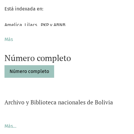
Está indexada en:
Amelica, Lilacs, PKP y ABNB
Más
Número completo
Número completo
Archivo y Biblioteca nacionales de Bolivia
Avisos
Más…