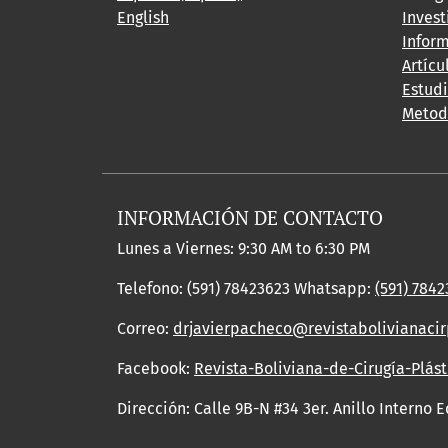
English
Invest
Inform
Artícu
Estud
Metod
INFORMACIÓN DE CONTACTO
Lunes a Viernes: 9:30 AM to 6:30 PM
Telefono: (591) 78423623 Whatsapp:
(591) 784
Correo:
drjavierpacheco@revistabolivianacir
Facebook:
Revista-Boliviana-de-Cirugía-Plást
Dirección: Calle 9B-N #34 3er. Anillo Interno E