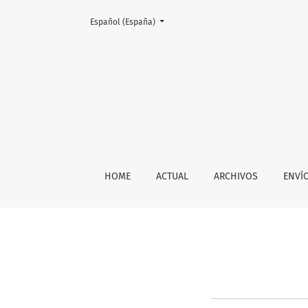
Cambiar el idioma. El actual es:
Español (España)
Información para lectores/as
HOME
ACTUAL
ARCHIVOS
ENVÍ