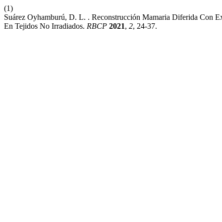
(1)
Suárez Oyhamburú, D. L. . Reconstrucción Mamaria Diferida Con Exp
En Tejidos No Irradiados.
RBCP
2021
,
2
, 24-37.